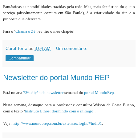
Fantásticas as possibilidades trazidas pela rede. Mas, mais fantástico do que o
serviço (absolutamente comum em São Paulo), é a criatividade do site e a
proposta que oferecem.
Para o ‘
Chama o Zé
’, eu tiro o meu chapéu!
Carol Terra
às
8:04 AM
Um comentário:
Compartilhar
Newsletter do portal Mundo REP
Está no ar a
73ª edição da newsletter
semanal do
portal MundoRep
.
Nesta semana, destaque para o professor e consultor Wilson da Costa Bueno,
com o texto ‘
Instituto Ethos: dormindo com o inimigo
’.
Veja:
http://www.mundorep.com.br/extensao/login/#indi01
.