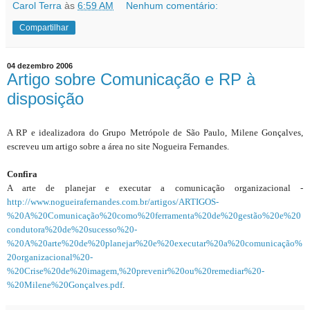
Carol Terra
às
6:59 AM
Nenhum comentário:
Compartilhar
04 dezembro 2006
Artigo sobre Comunicação e RP à
disposição
A RP e idealizadora do Grupo Metrópole de São Paulo, Milene Gonçalves,
escreveu um artigo sobre a área no site Nogueira Fernandes.
Confira
A arte de planejar e executar a comunicação organizacional -
http://www.nogueirafernandes.com.br/artigos/ARTIGOS-
%20A%20Comunicação%20como%20ferramenta%20de%20gestão%20e%20
condutora%20de%20sucesso%20-
%20A%20arte%20de%20planejar%20e%20executar%20a%20comunicação%
20organizacional%20-
%20Crise%20de%20imagem,%20prevenir%20ou%20remediar%20-
%20Milene%20Gonçalves.pdf
.