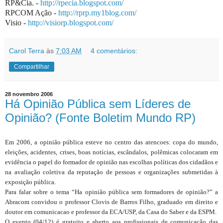
RP&Cia. -
http://rpecia.blogspot.com/
RPCOM Ação -
http://rprp.my1blog.com/
Visio -
http://visiorp.blogspot.com/
Carol Terra
às
7:03 AM
4 comentários:
Compartilhar
28 novembro 2006
Há Opinião Pública sem Líderes de
Opinião? (Fonte Boletim Mundo RP)
Em 2006, a opinião pública esteve no centro das atencoes: copa do mundo,
eleições, acidentes, crises, boas notícias, escândalos, polêmicas colocaram em
evidência o papel do formador de opinião nas escolhas políticas dos cidadãos e
na avaliação coletiva da reputação de pessoas e organizações submetidas à
exposição pública.
Para falar sobre o tema “Ha opinião pública sem formadores de opinião?” a
Abracom convidou o professor Clovis de Barros Filho, graduado em direito e
doutor em comunicacao e professor da ECA/USP, da Casa do Saber e da ESPM.
O evento (04/12) é gratuito e aberto aos profissionais de comunicação das