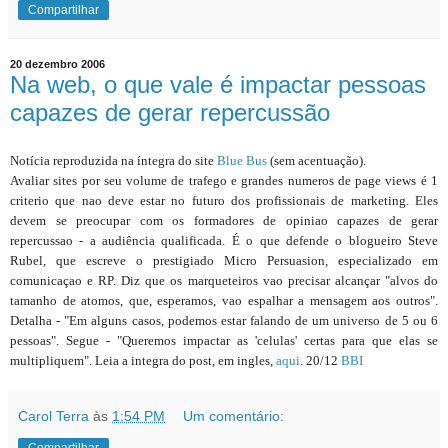
Compartilhar
20 dezembro 2006
Na web, o que vale é impactar pessoas
capazes de gerar repercussão
Notícia reproduzida na íntegra do site
Blue Bus
(sem acentuação).
Avaliar sites por seu volume de trafego e grandes numeros de page views é 1
criterio que nao deve estar no futuro dos profissionais de marketing. Eles
devem se preocupar com os formadores de opiniao capazes de gerar
repercussao - a audiência qualificada. É o que defende o blogueiro Steve
Rubel, que escreve o prestigiado Micro Persuasion, especializado em
comunicaçao e RP. Diz que os marqueteiros vao precisar alcançar "alvos do
tamanho de atomos, que, esperamos, vao espalhar a mensagem aos outros".
Detalha - "Em alguns casos, podemos estar falando de um universo de 5 ou 6
pessoas". Segue - "Queremos impactar as 'celulas' certas para que elas se
multipliquem". Leia a integra do post, em ingles,
aqui
. 20/12
BBI
Carol Terra
às
1:54 PM
Um comentário: