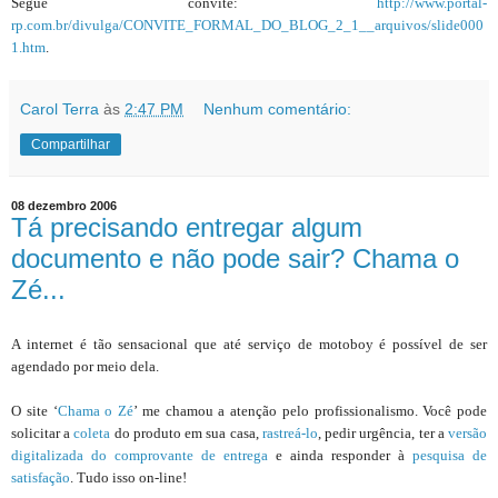
Segue convite:
http://www.portal-
rp.com.br/divulga/CONVITE_FORMAL_DO_BLOG_2_1__arquivos/slide000
1.htm
.
Carol Terra
às
2:47 PM
Nenhum comentário:
Compartilhar
08 dezembro 2006
Tá precisando entregar algum
documento e não pode sair? Chama o
Zé...
A internet é tão sensacional que até serviço de motoboy é possível de ser
agendado por meio dela.
O site ‘
Chama o Zé
’ me chamou a atenção pelo profissionalismo. Você pode
solicitar a
coleta
do produto em sua casa,
rastreá-lo
, pedir urgência, ter a
versão
digitalizada do comprovante de entrega
e ainda responder à
pesquisa de
satisfação
. Tudo isso on-line!